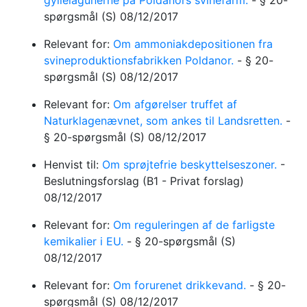
gyllelagunerne på Poldanors svinefarm.
-
§ 20-
spørgsmål
(S)
08/12/2017
Relevant for:
Om ammoniakdepositionen fra
svineproduktionsfabrikken Poldanor.
-
§ 20-
spørgsmål
(S)
08/12/2017
Relevant for:
Om afgørelser truffet af
Naturklagenævnet, som ankes til Landsretten.
-
§ 20-spørgsmål
(S)
08/12/2017
Henvist til:
Om sprøjtefrie beskyttelseszoner.
-
Beslutningsforslag
(B1 - Privat forslag)
08/12/2017
Relevant for:
Om reguleringen af de farligste
kemikalier i EU.
-
§ 20-spørgsmål
(S)
08/12/2017
Relevant for:
Om forurenet drikkevand.
-
§ 20-
spørgsmål
(S)
08/12/2017