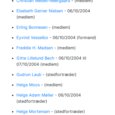
Christian Wedell-Neergaard
-
(medlem)
Elsebeth Gerner Nielsen
-
06/10/2004
(medlem)
Erling Bonnesen
-
(medlem)
Eyvind Vesselbo
-
06/10/2004
(formand)
Freddie H. Madsen
-
(medlem)
Gitte Lillelund Bech
-
06/10/2004
til
07/10/2004
(medlem)
Gudrun Laub
-
(stedfortræder)
Helga Moos
-
(medlem)
Helge Adam Møller
-
06/10/2004
(stedfortræder)
Helge Mortensen
-
(stedfortræder)