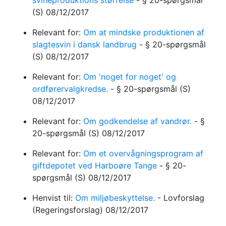
svineproduktions størrelse
-
§ 20-spørgsmål
(S)
08/12/2017
Relevant for:
Om at mindske produktionen af
slagtesvin i dansk landbrug
-
§ 20-spørgsmål
(S)
08/12/2017
Relevant for:
Om 'noget for noget' og
ordførervalgkredse.
-
§ 20-spørgsmål
(S)
08/12/2017
Relevant for:
Om godkendelse af vandrør.
-
§
20-spørgsmål
(S)
08/12/2017
Relevant for:
Om et overvågningsprogram af
giftdepotet ved Harboøre Tange
-
§ 20-
spørgsmål
(S)
08/12/2017
Henvist til:
Om miljøbeskyttelse.
-
Lovforslag
(Regeringsforslag)
08/12/2017