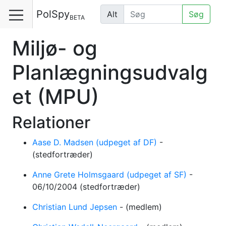
PolSpy
Alt
Søg
BETA
Miljø- og
Planlægningsudvalg
et
(MPU)
Relationer
Aase D. Madsen (udpeget af DF)
-
(stedfortræder)
Anne Grete Holmsgaard (udpeget af SF)
-
06/10/2004
(stedfortræder)
Christian Lund Jepsen
-
(medlem)