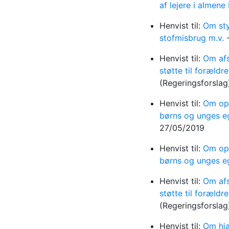
af lejere i almene
Henvist til:
Om sty
stofmisbrug m.v.
Henvist til:
Om afs
støtte til foræld
(Regeringsforsla
Henvist til:
Om oph
børns og unges e
27/05/2019
Henvist til:
Om oph
børns og unges e
Henvist til:
Om afs
støtte til foræld
(Regeringsforsla
Henvist til:
Om hjæ