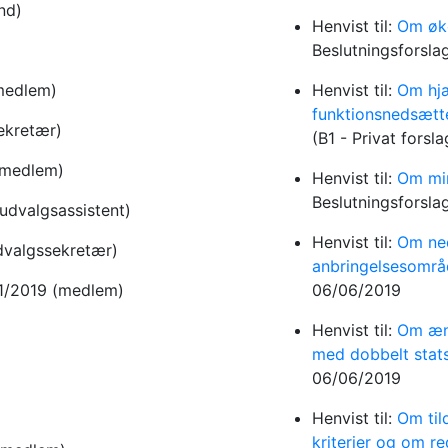
nd)
Henvist til:
Om øko
Beslutningsforsla
medlem)
Henvist til:
Om hjæ
funktionsnedsætt
ekretær)
(B1 - Privat forsl
(medlem)
Henvist til:
Om min
Beslutningsforsla
(udvalgsassistent)
Henvist til:
Om ned
dvalgssekretær)
anbringelsesområ
01/2019
(medlem)
06/06/2019
Henvist til:
Om ænd
med dobbelt stat
06/06/2019
Henvist til:
Om tild
kriterier og om re