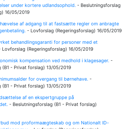
elser under kortere udlandsophold.
-
Beslutningsforslag
ag)
16/05/2019
ævelse af adgang til at fastsætte regler om anbragte
genbetaling.
-
Lovforslag
(Regeringsforslag)
16/05/2019
rket behandlingsgaranti for personer med et
-
Lovforslag
(Regeringsforslag)
16/05/2019
nomisk kompensation ved medhold i klagesager.
-
g
(B1 - Privat forslag)
13/05/2019
imumsalder for overgang til børnehave.
-
g
(B1 - Privat forslag)
13/05/2019
sættelse af en ekspertgruppe på
det.
-
Beslutningsforslag
(B1 - Privat forslag)
bud mod proformaægteskab og om Nationalt ID-