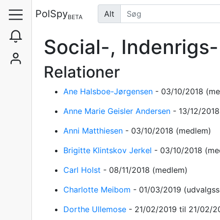
PolSpy
Alt
BETA
Social-, Indenrig
Relationer
Ane Halsboe-Jørgensen
-
03/10/2018
(me
Anne Marie Geisler Andersen
-
13/12/201
Anni Matthiesen
-
03/10/2018
(medlem)
Brigitte Klintskov Jerkel
-
03/10/2018
(me
Carl Holst
-
08/11/2018
(medlem)
Charlotte Meibom
-
01/03/2019
(udvalgss
Dorthe Ullemose
-
21/02/2019
til 21/02/