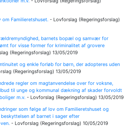
unktioner m.v.
-
Lovforslag
(Regeringsforslag)
 om Familieretshuset.
-
Lovforslag
(Regeringsforslag)
ældremyndighed, barnets bopæl og samvær for
ømt for visse former for kriminalitet af grovere
slag
(Regeringsforslag)
13/05/2019
tinuitet og enkle forløb for børn, der adopteres uden
orslag
(Regeringsforslag)
13/05/2019
rede regler om magtanvendelse over for voksne,
ilbud til unge og kommunal dækning af skader forvoldt
 boliger m.v.
-
Lovforslag
(Regeringsforslag)
13/05/2019
ringer som følge af lov om Familieretshuset og
beskyttelsen af barnet i sager efter
oven.
-
Lovforslag
(Regeringsforslag)
10/05/2019