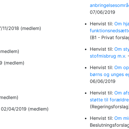
anbringelsesområ
07/06/2019
Henvist til:
Om hjæ
07/11/2018
(medlem)
funktionsnedsætt
(B1 - Privat forsl
Henvist til:
Om sty
(medlem)
stofmisbrug m.v.
19
(medlem)
Henvist til:
Om oph
børns og unges e
06/06/2019
Henvist til:
Om afs
(medlem)
støtte til foræld
(Regeringsforsla
il 02/04/2019
(medlem)
Henvist til:
Om min
Beslutningsforsla