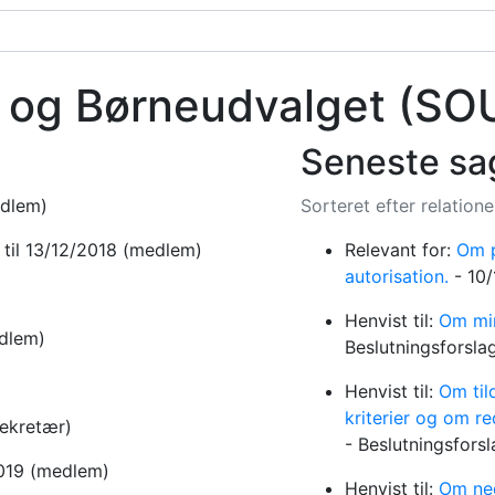
s- og Børneudvalget
(SO
Seneste sa
dlem)
Sorteret efter relatio
8
til 13/12/2018
(medlem)
Relevant for:
Om p
autorisation.
-
10/
Henvist til:
Om min
dlem)
Beslutningsforsla
Henvist til:
Om tild
kriterier og om re
ekretær)
-
Beslutningsfors
2019
(medlem)
Henvist til:
Om ned