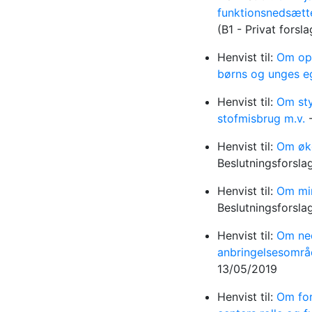
funktionsnedsætt
(B1 - Privat forsl
Henvist til:
Om oph
børns og unges e
Henvist til:
Om sty
stofmisbrug m.v.
Henvist til:
Om øko
Beslutningsforsla
Henvist til:
Om min
Beslutningsforsla
Henvist til:
Om ned
anbringelsesområ
13/05/2019
Henvist til:
Om for