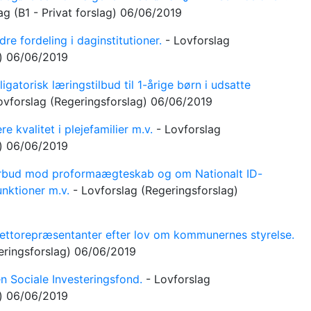
lag
(B1 - Privat forslag)
06/06/2019
re fordeling i daginstitutioner.
-
Lovforslag
g)
06/06/2019
gatorisk læringstilbud til 1-årige børn i udsatte
ovforslag
(Regeringsforslag)
06/06/2019
e kvalitet i plejefamilier m.v.
-
Lovforslag
g)
06/06/2019
bud mod proformaægteskab og om Nationalt ID-
unktioner m.v.
-
Lovforslag
(Regeringsforslag)
ttorepræsentanter efter lov om kommunernes styrelse.
eringsforslag)
06/06/2019
 Sociale Investeringsfond.
-
Lovforslag
g)
06/06/2019