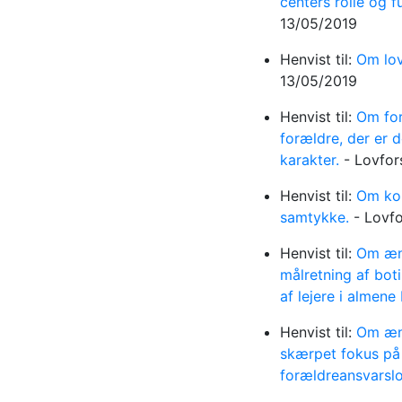
centers rolle og f
13/05/2019
Henvist til:
Om lov
13/05/2019
Henvist til:
Om for
forældre, der er d
karakter.
-
Lovfor
Henvist til:
Om kon
samtykke.
-
Lovf
Henvist til:
Om ænd
målretning af bot
af lejere i almene
Henvist til:
Om ænd
skærpet fokus på 
forældreansvarsl