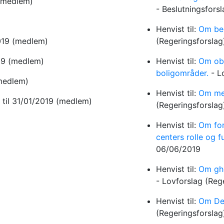
(medlem)
-
Beslutningsfors
Henvist til:
Om bed
2019
(medlem)
(Regeringsforsla
19
(medlem)
Henvist til:
Om obli
boligområder.
-
L
medlem)
Henvist til:
Om mer
8
til 31/01/2019
(medlem)
(Regeringsforsla
Henvist til:
Om for
centers rolle og f
06/06/2019
Henvist til:
Om ghe
-
Lovforslag
(Reg
Henvist til:
Om Den
(Regeringsforsla