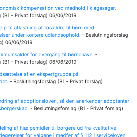
nomisk kompensation ved medhold i klagesager.
-
g
(B1 - Privat forslag)
06/06/2019
lp til aflastning af forældre til børn med
elser under kortere udlandsophold.
-
Beslutningsforslag
ag)
06/06/2019
imumsalder for overgang til børnehave.
-
g
(B1 - Privat forslag)
06/06/2019
sættelse af en ekspertgruppe på
det.
-
Beslutningsforslag
(B1 - Privat forslag)
ring af adoptionsloven, så den anerkender adoptanter
sborgerskab.
-
Beslutningsforslag
(B1 - Privat forslag)
eling af hjælpemidler til borgere ud fra kvalitative
degørelser for valgene i medfør af § 112 i serviceloven.