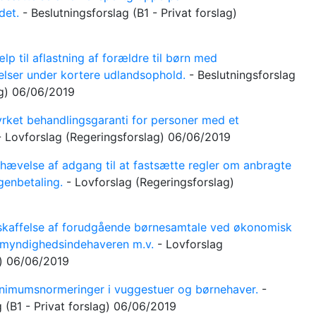
det.
-
Beslutningsforslag
(B1 - Privat forslag)
lp til aflastning af forældre til børn med
elser under kortere udlandsophold.
-
Beslutningsforslag
ag)
06/06/2019
rket behandlingsgaranti for personer med et
-
Lovforslag
(Regeringsforslag)
06/06/2019
ævelse af adgang til at fastsætte regler om anbragte
genbetaling.
-
Lovforslag
(Regeringsforslag)
kaffelse af forudgående børnesamtale ved økonomisk
remyndighedsindehaveren m.v.
-
Lovforslag
g)
06/06/2019
imumsnormeringer i vuggestuer og børnehaver.
-
g
(B1 - Privat forslag)
06/06/2019