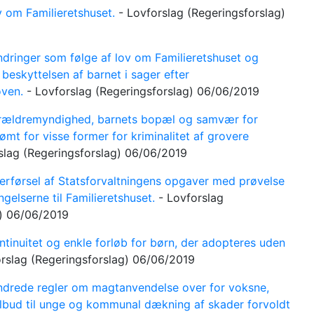
 om Familieretshuset.
-
Lovforslag
(Regeringsforslag)
ringer som følge af lov om Familieretshuset og
beskyttelsen af barnet i sager efter
oven.
-
Lovforslag
(Regeringsforslag)
06/06/2019
ældremyndighed, barnets bopæl og samvær for
ømt for visse former for kriminalitet af grovere
slag
(Regeringsforslag)
06/06/2019
rførsel af Statsforvaltningens opgaver med prøvelse
gelserne til Familieretshuset.
-
Lovforslag
g)
06/06/2019
tinuitet og enkle forløb for børn, der adopteres uden
orslag
(Regeringsforslag)
06/06/2019
rede regler om magtanvendelse over for voksne,
ilbud til unge og kommunal dækning af skader forvoldt