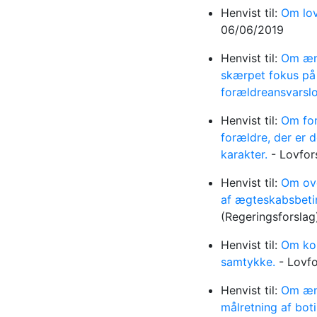
Henvist til:
Om lov
06/06/2019
Henvist til:
Om ænd
skærpet fokus på 
forældreansvarsl
Henvist til:
Om for
forældre, der er d
karakter.
-
Lovfor
Henvist til:
Om ove
af ægteskabsbetin
(Regeringsforsla
Henvist til:
Om kon
samtykke.
-
Lovf
Henvist til:
Om ænd
målretning af bot