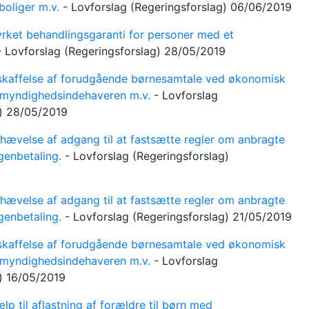
 boliger m.v.
-
Lovforslag
(Regeringsforslag)
06/06/2019
rket behandlingsgaranti for personer med et
-
Lovforslag
(Regeringsforslag)
28/05/2019
kaffelse af forudgående børnesamtale ved økonomisk
remyndighedsindehaveren m.v.
-
Lovforslag
g)
28/05/2019
ævelse af adgang til at fastsætte regler om anbragte
genbetaling.
-
Lovforslag
(Regeringsforslag)
ævelse af adgang til at fastsætte regler om anbragte
genbetaling.
-
Lovforslag
(Regeringsforslag)
21/05/2019
kaffelse af forudgående børnesamtale ved økonomisk
remyndighedsindehaveren m.v.
-
Lovforslag
g)
16/05/2019
lp til aflastning af forældre til børn med