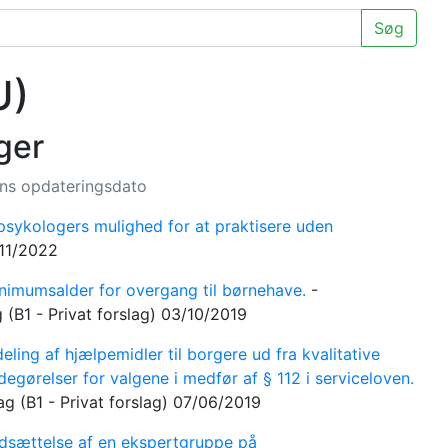
Søg
U)
ger
nens opdateringsdato
sykologers mulighed for at praktisere uden
11/2022
imumsalder for overgang til børnehave.
-
g
(B1 - Privat forslag)
03/10/2019
eling af hjælpemidler til borgere ud fra kvalitative
degørelser for valgene i medfør af § 112 i serviceloven.
lag
(B1 - Privat forslag)
07/06/2019
sættelse af en ekspertgruppe på