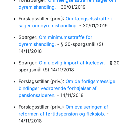
Forespørger:
Om fængselsstraffe i sager om
dyremishandling.
-
30/01/2019
Forslagsstiller (priv.):
Om fængselsstraffe i
sager om dyremishandling.
-
30/01/2019
Spørger:
Om minimumsstraffe for
dyremishandling.
-
§ 20-spørgsmål
(S)
14/11/2018
Spørger:
Om ulovlig import af kæledyr.
-
§ 20-
spørgsmål
(S)
14/11/2018
Forslagsstiller (priv.):
Om de forligsmæssige
bindinger vedrørende forhøjelser af
pensionsalderen.
-
14/11/2018
Forslagsstiller (priv.):
Om evalueringen af
reformen af førtidspension og fleksjob.
-
14/11/2018