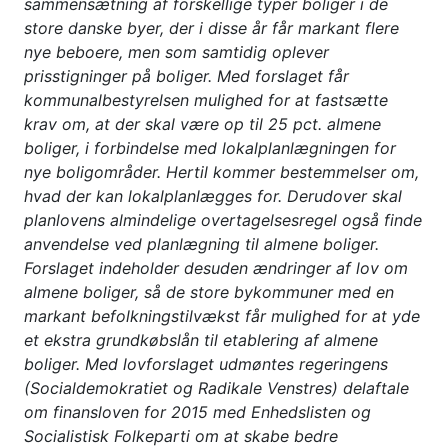
sammensætning af forskellige typer boliger i de
store danske byer, der i disse år får markant flere
nye beboere, men som samtidig oplever
prisstigninger på boliger. Med forslaget får
kommunalbestyrelsen mulighed for at fastsætte
krav om, at der skal være op til 25 pct. almene
boliger, i forbindelse med lokalplanlægningen for
nye boligområder. Hertil kommer bestemmelser om,
hvad der kan lokalplanlægges for. Derudover skal
planlovens almindelige overtagelsesregel også finde
anvendelse ved planlægning til almene boliger.
Forslaget indeholder desuden ændringer af lov om
almene boliger, så de store bykommuner med en
markant befolkningstilvækst får mulighed for at yde
et ekstra grundkøbslån til etablering af almene
boliger. Med lovforslaget udmøntes regeringens
(Socialdemokratiet og Radikale Venstres) delaftale
om finansloven for 2015 med Enhedslisten og
Socialistisk Folkeparti om at skabe bedre