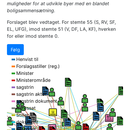
muligheder for at udvikle byer med en blandet
boligsammensætning.
Forslaget blev vedtaget. For stemte 55 (S, RV, SF,
EL, UFG), imod stemte 51 (V, DF, LA, KF), hverken
for eller imod stemte 0.
Følg
b
Henvist til
ffs
lsv
u
Forslagsstiller (reg.)
Minister
2b
Ministerområde
ffs
sagstrin
sagstrin aktør
d
Carsten Hansen
sagstrin dokument
Adressat
Stiller
ås
dokument
Afsender