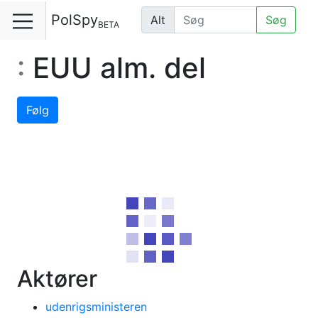
PolSpy
Alt
Søg
BETA
:
EUU alm. del
Følg
Aktører
udenrigsministeren