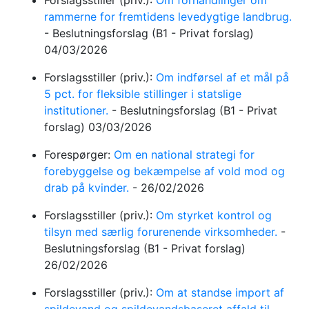
Forslagsstiller (priv.):
Om forhandlinger om
rammerne for fremtidens levedygtige landbrug.
-
Beslutningsforslag
(B1 - Privat forslag)
04/03/2026
Forslagsstiller (priv.):
Om indførsel af et mål på
5 pct. for fleksible stillinger i statslige
institutioner.
-
Beslutningsforslag
(B1 - Privat
forslag)
03/03/2026
Forespørger:
Om en national strategi for
forebyggelse og bekæmpelse af vold mod og
drab på kvinder.
-
26/02/2026
Forslagsstiller (priv.):
Om styrket kontrol og
tilsyn med særlig forurenende virksomheder.
-
Beslutningsforslag
(B1 - Privat forslag)
26/02/2026
Forslagsstiller (priv.):
Om at standse import af