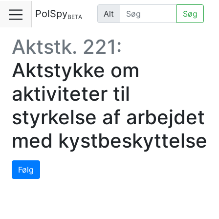
PolSpy
Alt
Søg
BETA
Aktstk. 221:
Aktstykke om
aktiviteter til
styrkelse af arbejdet
med kystbeskyttelse
Følg