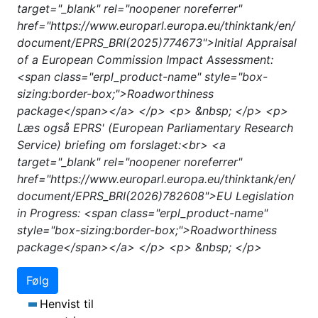
target="_blank" rel="noopener noreferrer"
href="https://www.europarl.europa.eu/thinktank/en/
document/EPRS_BRI(2025)774673">Initial Appraisal
of a European Commission Impact Assessment:
<span class="erpl_product-name" style="box-
sizing:border-box;">Roadworthiness
package</span></a> </p> <p> &nbsp; </p> <p>
Læs også EPRS' (European Parliamentary Research
Service) briefing om forslaget:<br> <a
target="_blank" rel="noopener noreferrer"
href="https://www.europarl.europa.eu/thinktank/en/
document/EPRS_BRI(2026)782608">EU Legislation
in Progress: <span class="erpl_product-name"
style="box-sizing:border-box;">Roadworthiness
package</span></a> </p> <p> &nbsp; </p>
Følg
Henvist til