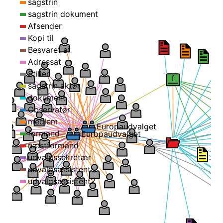
sagstrin
sagstrin dokument
Afsender
Kopi til
Besvaret af
Adressat
Stiller
f
sagstrin aktør
dokument
Observatør
medlem
Europaudvalget
formand
Europaudvalget
næstformand
udvalgssekretær
udvalgsassistent
udvalgsassistent2