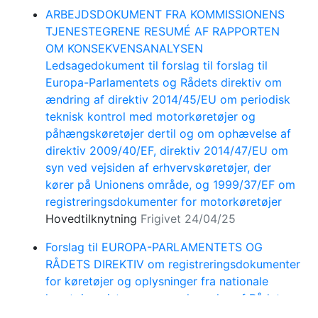
ARBEJDSDOKUMENT FRA KOMMISSIONENS
TJENESTEGRENE RESUMÉ AF RAPPORTEN
OM KONSEKVENSANALYSEN
Ledsagedokument til forslag til forslag til
Europa-Parlamentets og Rådets direktiv om
ændring af direktiv 2014/45/EU om periodisk
teknisk kontrol med motorkøretøjer og
påhængskøretøjer dertil og om ophævelse af
direktiv 2009/40/EF, direktiv 2014/47/EU om
syn ved vejsiden af erhvervskøretøjer, der
kører på Unionens område, og 1999/37/EF om
registreringsdokumenter for motorkøretøjer
Hovedtilknytning
Frigivet 24/04/25
Forslag til EUROPA-PARLAMENTETS OG
RÅDETS DIREKTIV om registreringsdokumenter
for køretøjer og oplysninger fra nationale
køretøjsregistre og om ophævelse af Rådets
direktiv 1999/37/EF