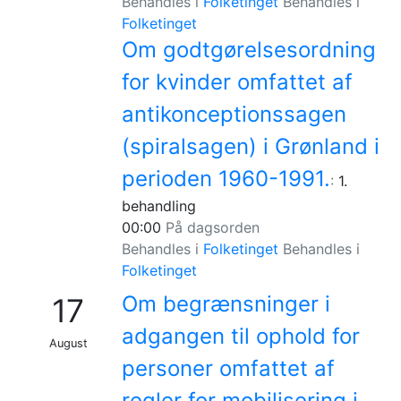
Behandles i
Folketinget
Behandles i
Folketinget
Om godtgørelsesordning
for kvinder omfattet af
antikonceptionssagen
(spiralsagen) i Grønland i
perioden 1960-1991.
:
1.
behandling
00:00
På dagsorden
Behandles i
Folketinget
Behandles i
Folketinget
Om begrænsninger i
17
adgangen til ophold for
August
personer omfattet af
regler for mobilisering i