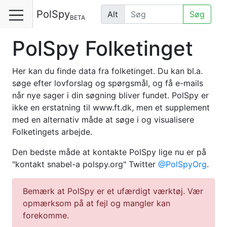
PolSpy
Alt
Søg
BETA
PolSpy Folketinget
Her kan du finde data fra folketinget. Du kan bl.a.
søge efter lovforslag og spørgsmål, og få e-mails
når nye sager i din søgning bliver fundet. PolSpy er
ikke en erstatning til www.ft.dk, men et supplement
med en alternativ måde at søge i og visualisere
Folketingets arbejde.
Den bedste måde at kontakte PolSpy lige nu er på
"kontakt snabel-a polspy.org" Twitter
@PolSpyOrg
.
Bemærk at PolSpy er et ufærdigt værktøj. Vær
opmærksom på at fejl og mangler kan
forekomme.