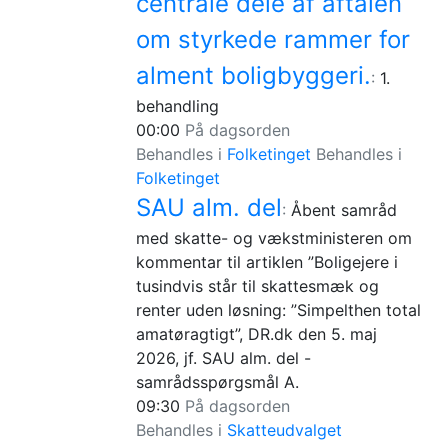
centrale dele af aftalen
om styrkede rammer for
alment boligbyggeri.
:
1.
behandling
00:00
På dagsorden
Behandles i
Folketinget
Behandles i
Folketinget
SAU alm. del
:
Åbent samråd
med skatte- og vækstministeren om
kommentar til artiklen ”Boligejere i
tusindvis står til skattesmæk og
renter uden løsning: ”Simpelthen total
amatøragtigt”, DR.dk den 5. maj
2026, jf. SAU alm. del -
samrådsspørgsmål A.
09:30
På dagsorden
Behandles i
Skatteudvalget