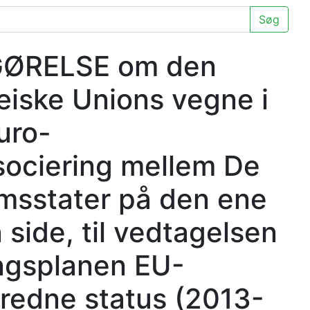
Søg
FGØRELSE om den
æiske Unions vegne i
uro-
sociering mellem De
msstater på den ene
side, til vedtagelsen
ingsplanen EU-
redne status (2013-