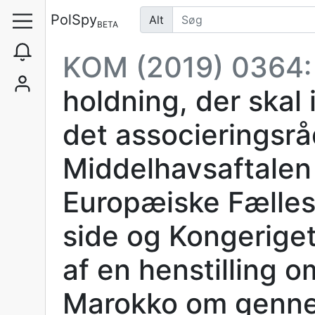
PolSpy
Alt
BETA
KOM (2019) 0364
holdning, der skal
det associeringsrå
Middelhavsaftalen
Europæiske Fælles
side og Kongeriget
af en henstilling 
Marokko om gennem