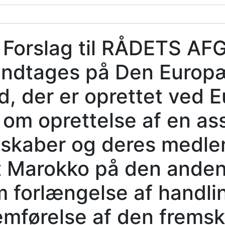
:
Forslag til RÅDETS A
 indtages på Den Europ
d, der er oprettet ved E
 om oprettelse af en as
skaber og deres medle
 Marokko på den anden 
om forlængelse af handl
førelse af den fremsk