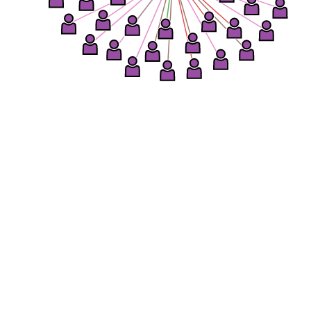
Sagstrin
ning, der skal indtages på Den Europæiske Unions vegne i