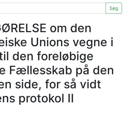
Søg
FGØRELSE om den
æiske Unions vegne i
il den foreløbige
e Fællesskab på den
n side, for så vidt
ens protokol II