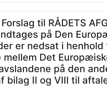
:
Forslag til RÅDETS A
 indtages på Den Europ
er er nedsat i henhold t
e mellem Det Europæisk
havslandene på den ande
ilag II og VIII til aftal