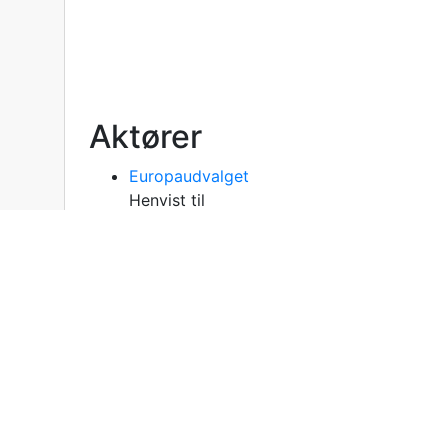
Aktører
Europaudvalget
Henvist til
Dokumenter
Forslag til RÅDETS AFGØRELSE om den hold
foreløbige partnerskabsaftale mellem Det
bilag II og VIII til aftalens protokol II
Hovedtilknytning
Frigivet 26/07/19
Forslag til RÅDETS AFGØRELSE om den hold
foreløbige partnerskabsaftale mellem Det
bilag II og VIII til aftalens protokol II