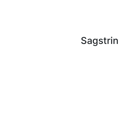
Sagstrin
ning, der skal indtages på Den Europæiske Unions vegne i
 Europæiske Fællesskab på den ene side og Stillehavslande
ning, der skal indtages på Den Europæiske Unions vegne i
 Europæiske Fællesskab på den ene side og Stillehavslande