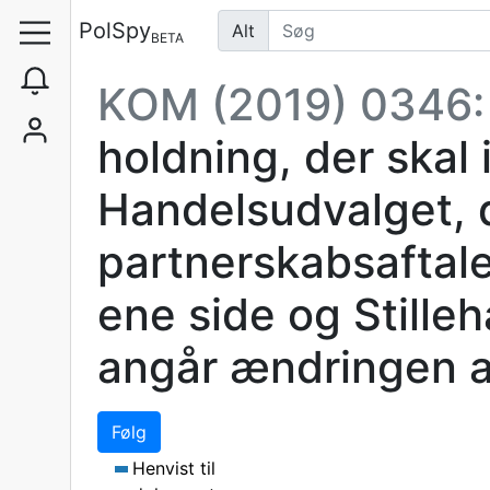
PolSpy
Alt
BETA
KOM (2019) 0346
holdning, der skal
Handelsudvalget, d
partnerskabsaftal
ene side og Stille
angår ændringen af b
Følg
Henvist til