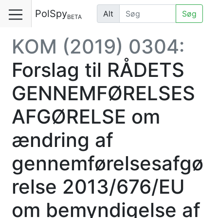
PolSpy
Alt
Søg
BETA
KOM (2019) 0304:
Forslag til RÅDETS
GENNEMFØRELSES
AFGØRELSE om
ændring af
gennemførelsesafgø
relse 2013/676/EU
om bemyndigelse af