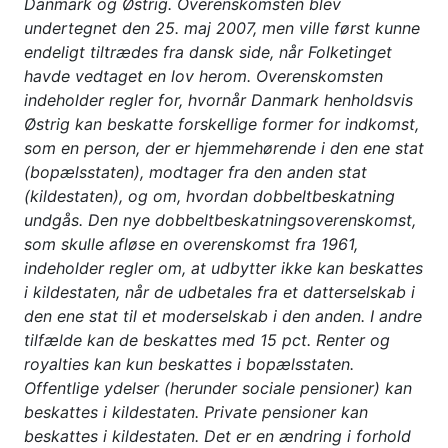
Danmark og Østrig. Overenskomsten blev
undertegnet den 25. maj 2007, men ville først kunne
endeligt tiltrædes fra dansk side, når Folketinget
havde vedtaget en lov herom. Overenskomsten
indeholder regler for, hvornår Danmark henholdsvis
Østrig kan beskatte forskellige former for indkomst,
som en person, der er hjemmehørende i den ene stat
(bopælssta­ten), modtager fra den anden stat
(kildestaten), og om, hvordan dobbeltbeskatning
undgås. Den nye dobbeltbeskatningsoverenskomst,
som skulle afløse en overenskomst fra 1961,
indeholder regler om, at udbytter ikke kan beskattes
i kildestaten, når de udbetales fra et datterselskab i
den ene stat til et moderselskab i den anden. I andre
tilfælde kan de beskattes med 15 pct. Renter og
royalties kan kun beskattes i bopælsstaten.
Offentlige ydelser (herunder sociale pensioner) kan
beskattes i kildestaten. Private pensioner kan
beskattes i kildestaten. Det er en ændring i forhold