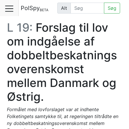
PolSpy
Alt
Søg
BETA
L 19:
Forslag til lov
om indgåelse af
dobbeltbeskatnings
overenskomst
mellem Danmark og
Østrig.
Formålet med lovforslaget var at indhente
Folketingets samtykke til, at regeringen tiltrådte en
ny dobbeltbeskatningso­verenskomst mellem