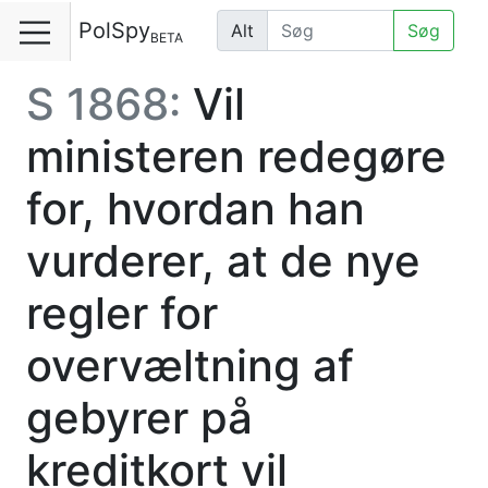
PolSpy
Alt
Søg
BETA
S 1868:
Vil
ministeren redegøre
for, hvordan han
vurderer, at de nye
regler for
overvæltning af
gebyrer på
kreditkort vil