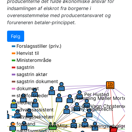
producenterne det fulde økonomiske ansvar for
indsamlingen af elskrot fra borgerne i
overensstemmelse med producentansvaret og
forureneren betaler-princippet.
Følg
Forslagsstiller (priv.)
Henvist til
Ministerområde
sagstrin
sagstrin aktør
sagstrin dokument
1b
dokument
Per Husted
stedfortræder
Flemming Møller Morten
medlem
Ole Vagn Christensen
Benny Engelbrecht
udvalgsassistent
udvalgssekretær
formand
Miljø- og Planlægningsudvalget
næstformand