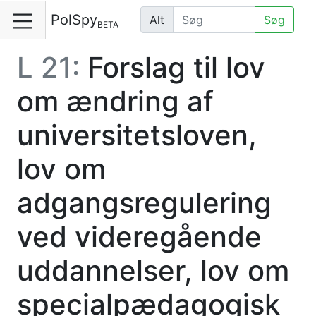
PolSpy
Alt
Søg
BETA
L 21:
Forslag til lov
om ændring af
universitetsloven,
lov om
adgangsregulering
ved videregående
uddannelser, lov om
specialpædagogisk