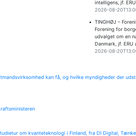
intelligens, jf. ER
2026-08-20T13:0
TINGHØJ – Foreni
Forening for bor
udvalget om en na
Danmark, jf. ERU a
2026-08-20T13:0
ltmandsvirksomhed kan få, og hvilke myndigheder der uds
raftsministeren
 studietur om kvanteteknologi i Finland, fra DI Digital,