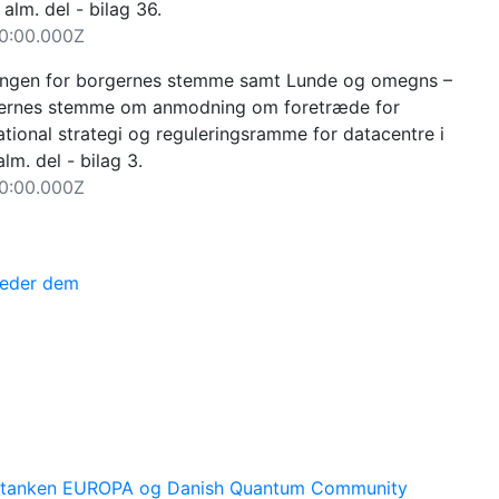
U alm. del - bilag 36.
0:00.000Z
ngen for borgernes stemme samt Lunde og omegns –
gernes stemme om anmodning om foretræde for
tional strategi og reguleringsramme for datacentre i
lm. del - bilag 3.
0:00.000Z
teder dem
 Tænketanken EUROPA og Danish Quantum Community