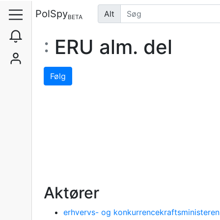
PolSpy
Alt
BETA
:
ERU alm. del
Følg
Aktører
erhvervs- og konkurrencekraftsministeren