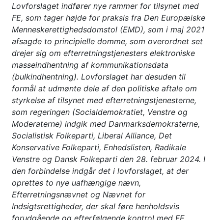
Lovforslaget indfører nye rammer for tilsynet med
FE, som tager højde for praksis fra Den Europæiske
Menneskerettighedsdomstol (EMD), som i maj 2021
afsagde to principielle domme, som overordnet set
drejer sig om efterretningstjenesters elektroniske
masseindhentning af kommunikationsdata
(bulkindhentning). Lovforslaget har desuden til
formål at udmønte dele af den politiske aftale om
styrkelse af tilsynet med efterretningstjenesterne,
som regeringen (Socialdemokratiet, Venstre og
Moderaterne) indgik med Danmarksdemokraterne,
Socialistisk Folkeparti, Liberal Alliance, Det
Konservative Folkeparti, Enhedslisten, Radikale
Venstre og Dansk Folkeparti den 28. februar 2024. I
den forbindelse indgår det i lovforslaget, at der
oprettes to nye uafhængige nævn,
Efterretningsnævnet og Nævnet for
Indsigtsrettigheder, der skal føre henholdsvis
forudgående og efterfølgende kontrol med FE,