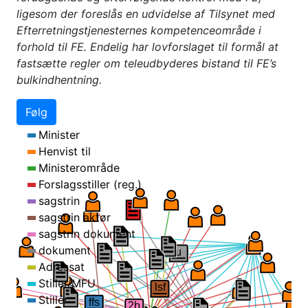
ligesom der foreslås en udvidelse af Tilsynet med
Efterretningstjenesternes kompetenceområde i
forhold til FE. Endelig har lovforslaget til formål at
fastsætte regler om teleudbyderes bistand til FE’s
bulkindhentning.
Følg
Minister
Henvist til
Ministerområde
Forslagsstiller (reg.)
u
ffs
sagstrin
f
sagstrin aktør
sagstrin dokument
dokument
Adressat
Stiller/MFU
Stiller
ffs