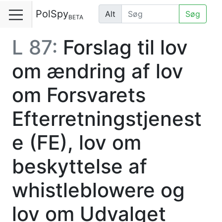
PolSpy
Alt
Søg
BETA
L 87:
Forslag til lov
om ændring af lov
om Forsvarets
Efterretningstjenest
e (FE), lov om
beskyttelse af
whistleblowere og
lov om Udvalget