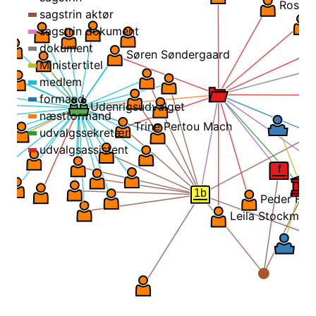
Rosa 
sagstrin aktør
sagstrin dokument
dokument
Søren Søndergaard
Ministertitel
medlem
formand
Udenrigsudvalget
næstformand
Trine Pertou Mach
udvalgssekretær
udvalgsassistent
f
1b
Peder Hve
Leila Stockmarr