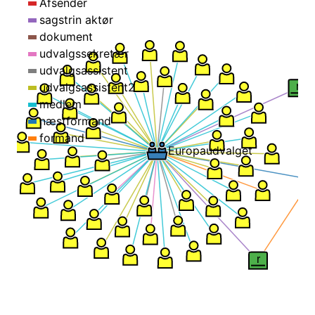
Afsender
sagstrin aktør
dokument
udvalgssekretær
udvalgsassistent
udvalgsassistent2
r
medlem
næstformand
formand
Europaudvalget
r