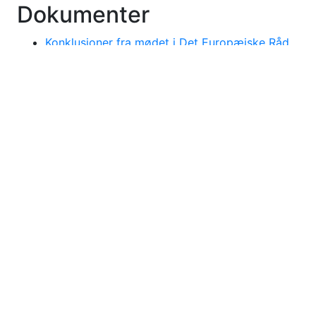
Dokumenter
Konklusioner fra mødet i Det Europæiske Råd
18-19/6-26
Hovedtilknytning
Frigivet 22/06/26
Relationer:
Afsender: udenrigsministeren
Afsender: udenrigsministeren
Konklusioner fra mødet i Det Europæiske Råd
18-19/6-26
Hovedtilknytning
Frigivet 22/06/26
Relationer:
Afsender: udenrigsministeren
Afsender: udenrigsministeren