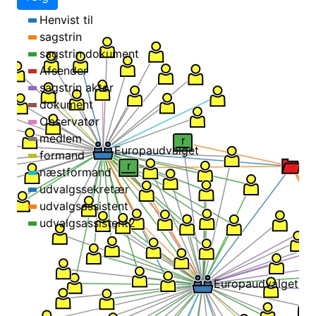
Henvist til
sagstrin
sagstrin dokument
Afsender
sagstrin aktør
r
dokument
Observatør
medlem
r
formand
Europaudvalget
næstformand
udvalgssekretær
udvalgsassistent
udvalgsassistent2
Europaudvalg