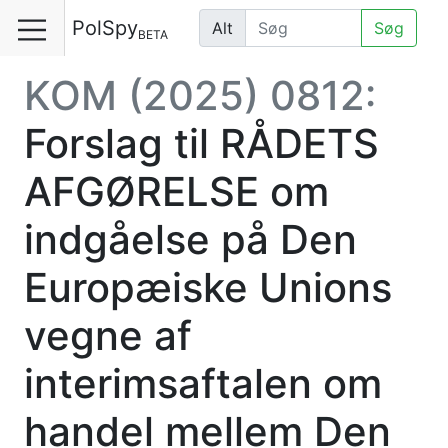
PolSpy
Alt
Søg
BETA
KOM (2025) 0812:
Forslag til RÅDETS
AFGØRELSE om
indgåelse på Den
Europæiske Unions
vegne af
interimsaftalen om
handel mellem Den