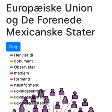
Europæiske Union
og De Forenede
Mexicanske Stater
Følg
Henvist til
dokument
Observatør
medlem
formand
næstformand
udvalgssekretær
udvalgsassistent
udvalgsassistent2