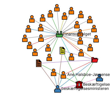
Finansudvalget
Ane Halsb
be