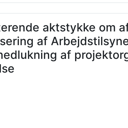
erende aktstykke om afs
ering af Arbejdstilsyne
nedlukning af projektor
lse