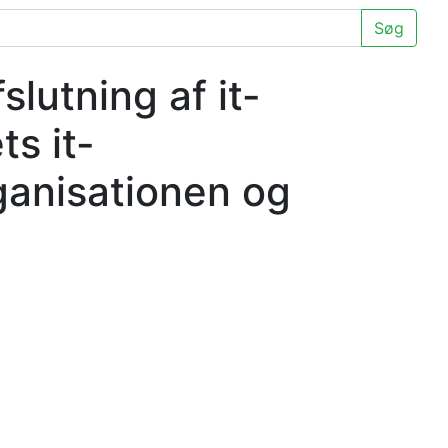
Søg
lutning af it-
ts it-
ganisationen og