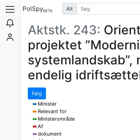
PolSpy
Alt
BETA
Aktstk. 243:
Orient
projektet ”Modernis
systemlandskab”, 
endelig idriftsætte
Følg
Minister
Relevant for
Ministerområde
Af
dokument