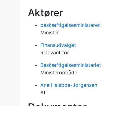
Aktører
beskæftigelsesministeren
Minister
Finansudvalget
Relevant for
Beskæftigelsesministeriet
Ministerområde
Ane Halsboe-Jørgensen
Af
Dokumenter
Aktstykke taget til efterretning
Hovedtilknytning
Frigivet 04/06/25
Relationer: