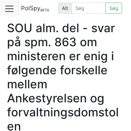
PolSpy
Alt
Søg
BETA
SOU alm. del - svar
på spm. 863 om
ministeren er enig i
følgende forskelle
mellem
Ankestyrelsen og
forvaltningsdomstol
en