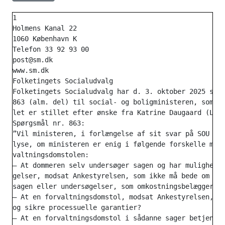
1

Holmens Kanal 22

1060 København K

Telefon 33 92 93 00

post@sm.dk

www.sm.dk

Folketingets Socialudvalg

Folketingets Socialudvalg har d. 3. oktober 2025 stil
863 (alm. del) til social- og boligministeren, som he
let er stillet efter ønske fra Katrine Daugaard (LA).
Spørgsmål nr. 863:

”Vil ministeren, i forlængelse af sit svar på SOU alm
lyse, om ministeren er enig i følgende forskelle mell
valtningsdomstolen:

– At dommeren selv undersøger sagen og har mulighed f
gelser, modsat Ankestyrelsen, som ikke må bede om yde
sagen eller undersøgelser, som omkostningsbelægger ko
– At en forvaltningsdomstol, modsat Ankestyrelsen, by
og sikre processuelle garantier?

– At en forvaltningsdomstol i sådanne sager betjenes 