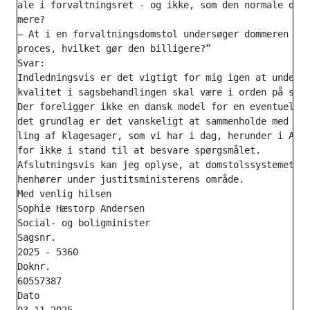
ale i forvaltningsret - og ikke, som den normale doms
mere?

– At i en forvaltningsdomstol undersøger dommeren sel
proces, hvilket gør den billigere?”

Svar:

Indledningsvis er det vigtigt for mig igen at underst
kvalitet i sagsbehandlingen skal være i orden på soci
Der foreligger ikke en dansk model for en eventuel fo
det grundlag er det vanskeligt at sammenholde med den
ling af klagesager, som vi har i dag, herunder i Anke
for ikke i stand til at besvare spørgsmålet.

Afslutningsvis kan jeg oplyse, at domstolssystemet og
henhører under justitsministerens område.

Med venlig hilsen

Sophie Hæstorp Andersen

Social- og boligminister

Sagsnr.

2025 - 5360

Doknr.

60557387

Dato
