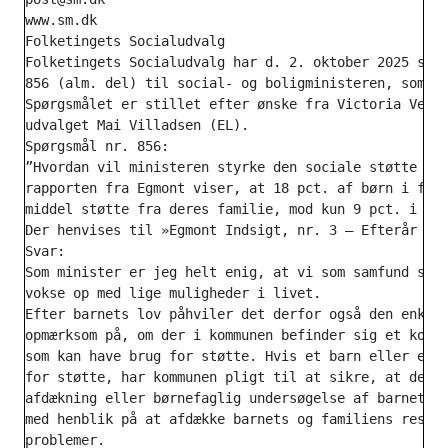
www.sm.dk

Folketingets Socialudvalg

Folketingets Socialudvalg har d. 2. oktober 2025 stil
856 (alm. del) til social- og boligministeren, som he
Spørgsmålet er stillet efter ønske fra Victoria Velas
udvalget Mai Villadsen (EL).

Spørgsmål nr. 856:

”Hvordan vil ministeren styrke den sociale støtte til
rapporten fra Egmont viser, at 18 pct. af børn i fatt
middel støtte fra deres familie, mod kun 9 pct. i de 
Der henvises til »Egmont Indsigt, nr. 3 – Efterår 202
Svar:

Som minister er jeg helt enig, at vi som samfund skal
vokse op med lige muligheder i livet.

Efter barnets lov påhviler det derfor også den enkelt
opmærksom på, om der i kommunen befinder sig et konkr
som kan have brug for støtte. Hvis et barn eller en u
for støtte, har kommunen pligt til at sikre, at der f
afdækning eller børnefaglig undersøgelse af barnets e
med henblik på at afdække barnets og familiens ressou
problemer.
