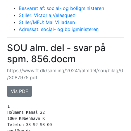
Besvaret af: social- og boligministeren
Stiller: Victoria Velasquez
Stiller/MFU: Mai Villadsen
Adressat: social- og boligministeren
SOU alm. del - svar på
spm. 856.docm
https://www.ft.dk/samling/20241/almdel/sou/bilag/0
/3087975.pdf
Vis PDF
1

Holmens Kanal 22

1060 København K

Telefon 33 92 93 00

post@sm.dk
