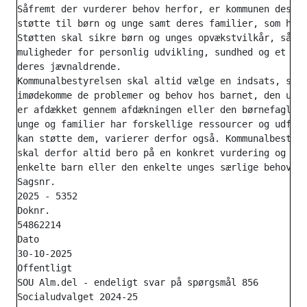
Såfremt der vurderer behov herfor, er kommunen desude
støtte til børn og unge samt deres familier, som har 
Støtten skal sikre børn og unges opvækstvilkår, så de
muligheder for personlig udvikling, sundhed og et sel
deres jævnaldrende.

Kommunalbestyrelsen skal altid vælge en indsats, som 
imødekomme de problemer og behov hos barnet, den unge
er afdækket gennem afdækningen eller den børnefaglige
unge og familier har forskellige ressourcer og udford
kan støtte dem, varierer derfor også. Kommunalbestyre
skal derfor altid bero på en konkret vurdering og tag
enkelte barn eller den enkelte unges særlige behov fo
Sagsnr.

2025 - 5352

Doknr.

54862214

Dato

30-10-2025

Offentligt

SOU Alm.del - endeligt svar på spørgsmål 856

Socialudvalget 2024-25
