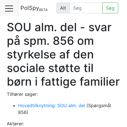
PolSpy
Alt
Søg
BETA
SOU alm. del - svar
på spm. 856 om
styrkelse af den
sociale støtte til
børn i fattige familier
Tilhører sager:
Hovedtilknytning: SOU alm. del
(Spørgsmål
856)
Aktører: