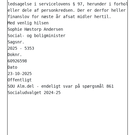
ledsagelse i servicelovens § 97, herunder i forhold t
eller dele af personkredsen. Der er derfor heller ikk
finanslov for næste år afsat midler hertil.

Med venlig hilsen

Sophie Hæstorp Andersen

Social- og boligminister

Sagsnr.

2025 - 5353

Doknr.

60926598

Dato

23-10-2025

Offentligt

SOU Alm.del - endeligt svar på spørgsmål 861
