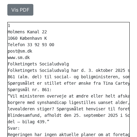
Vis PDF
1

Holmens Kanal 22

1060 København K

Telefon 33 92 93 00

post@sm.dk

www.sm.dk

Folketingets Socialudvalg

Folketingets Socialudvalg har d. 3. oktober 2025 stil
861 (alm. del) til social- og boligministeren, som he
Spørgsmålet er stillet efter ønske fra Tina Cartey Ha
Spørgsmål nr. 861:

”Vil ministeren overveje at ændre eller helt afskaffe
borgere med synshandicap ligestilles uanset alder, bl
levealderen stiger? Spørgsmålet henviser til foretræd
Blindesamfund, afholdt den 25. september 2025 i Socia
del – bilag 439.”

Svar:

Regeringen har ingen aktuelle planer om at foretage æ