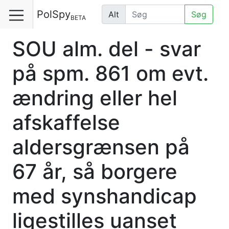
PolSpy
Alt
Søg
BETA
SOU alm. del - svar
på spm. 861 om evt.
ændring eller hel
afskaffelse
aldersgrænsen på
67 år, så borgere
med synshandicap
ligestilles uanset