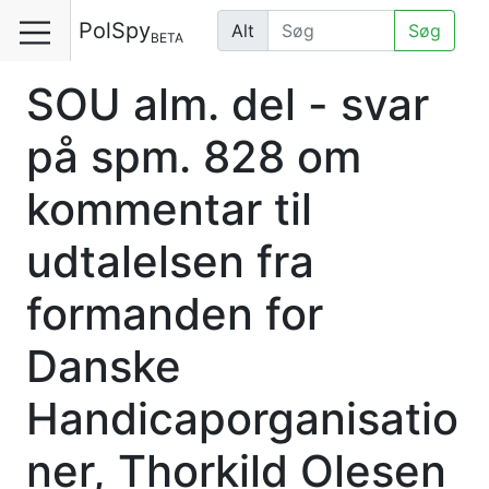
PolSpy
Alt
Søg
BETA
SOU alm. del - svar
på spm. 828 om
kommentar til
udtalelsen fra
formanden for
Danske
Handicaporganisatio
ner, Thorkild Olesen