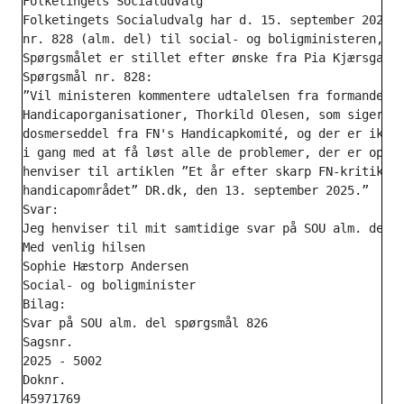
Folketingets Socialudvalg

Folketingets Socialudvalg har d. 15. september 2025 s
nr. 828 (alm. del) til social- og boligministeren, so
Spørgsmålet er stillet efter ønske fra Pia Kjærsgaard
Spørgsmål nr. 828:

”Vil ministeren kommentere udtalelsen fra formanden f
Handicaporganisationer, Thorkild Olesen, som siger: "
dosmerseddel fra FN's Handicapkomité, og der er ikke 
i gang med at få løst alle de problemer, der er oprid
henviser til artiklen ”Et år efter skarp FN-kritik: S
handicapområdet” DR.dk, den 13. september 2025.”

Svar:

Jeg henviser til mit samtidige svar på SOU alm. del s
Med venlig hilsen

Sophie Hæstorp Andersen

Social- og boligminister

Bilag:

Svar på SOU alm. del spørgsmål 826

Sagsnr.

2025 - 5002

Doknr.

45971769
