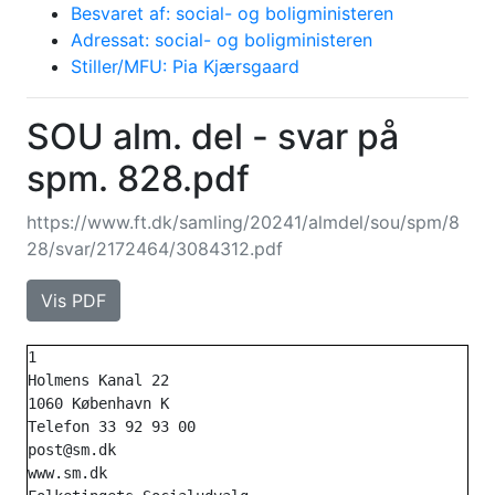
Besvaret af: social- og boligministeren
Adressat: social- og boligministeren
Stiller/MFU: Pia Kjærsgaard
SOU alm. del - svar på
spm. 828.pdf
https://www.ft.dk/samling/20241/almdel/sou/spm/8
28/svar/2172464/3084312.pdf
Vis PDF
1

Holmens Kanal 22

1060 København K

Telefon 33 92 93 00

post@sm.dk

www.sm.dk
