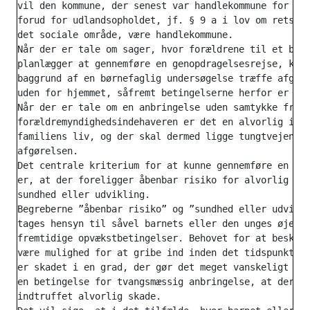
vil den kommune, der senest var handlekommune for bar
forud for udlandsopholdet, jf. § 9 a i lov om retssik
det sociale område, være handlekommune.

Når der er tale om sager, hvor forældrene til et barn
planlægger at gennemføre en genopdragelsesrejse, kan 
baggrund af en børnefaglig undersøgelse træffe afgøre
uden for hjemmet, såfremt betingelserne herfor er opf
Når der er tale om en anbringelse uden samtykke fra

forældremyndighedsindehaveren er det en alvorlig indg
familiens liv, og der skal dermed ligge tungtvejende 
afgørelsen.

Det centrale kriterium for at kunne gennemføre en anb
er, at der foreligger åbenbar risiko for alvorlig ska
sundhed eller udvikling.

Begreberne ”åbenbar risiko” og ”sundhed eller udvikli
tages hensyn til såvel barnets eller den unges øjebli
fremtidige opvækstbetingelser. Behovet for at beskytt
være mulighed for at gribe ind inden det tidspunkt, h
er skadet i en grad, der gør det meget vanskeligt at 
en betingelse for tvangsmæssig anbringelse, at der er
indtruffet alvorlig skade.
