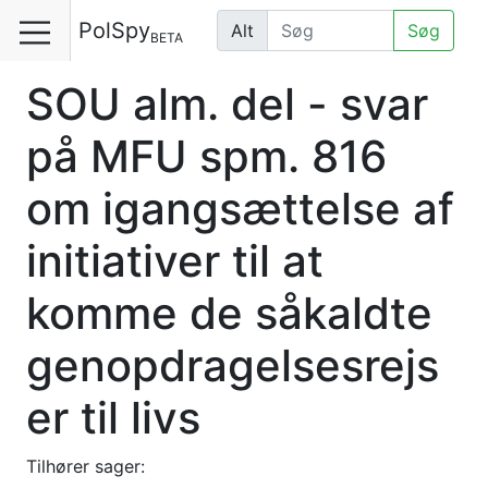
PolSpy
Alt
Søg
BETA
SOU alm. del - svar
på MFU spm. 816
om igangsættelse af
initiativer til at
komme de såkaldte
genopdragelsesrejs
er til livs
Tilhører sager: