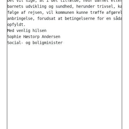
Det vil sige, at i det tilfælde, hvor barnet eller de
barnets udvikling og sundhed, herunder trivsel, kan t
følge af rejsen, vil kommunen kunne træffe afgørelse 
anbringelse, forudsat at betingelserne for en sådan a
opfyldt.

Med venlig hilsen

Sophie Hæstorp Andersen
