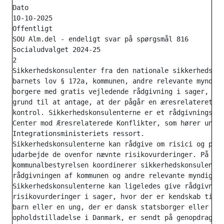
Dato

10-10-2025

Offentligt

SOU Alm.del - endeligt svar på spørgsmål 816

Socialudvalget 2024-25

2

Sikkerhedskonsulenter fra den nationale sikkerhedskon
barnets lov § 172a, kommunen, andre relevante myndigh
borgere med gratis vejledende rådgivning i sager, hvo
grund til at antage, at der pågår en æresrelateret ko
kontrol. Sikkerhedskonsulenterne er et rådgivningstil
Center mod Æresrelaterede Konflikter, som hører under
Integrationsministeriets ressort.

Sikkerhedskonsulenterne kan rådgive om risici og på k
udarbejde de ovenfor nævnte risikovurderinger. På anm
kommunalbestyrelsen koordinerer sikkerhedskonsulenter
rådgivningen af kommunen og andre relevante myndighed
Sikkerhedskonsulenterne kan ligeledes give rådgivning
risikovurderinger i sager, hvor der er kendskab til e
barn eller en ung, der er dansk statsborger eller har
opholdstilladelse i Danmark, er sendt på genopdragels