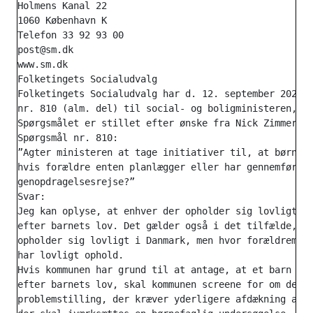
Holmens Kanal 22

1060 København K

Telefon 33 92 93 00

post@sm.dk

www.sm.dk

Folketingets Socialudvalg

Folketingets Socialudvalg har d. 12. september 2025 s
nr. 810 (alm. del) til social- og boligministeren, so
Spørgsmålet er stillet efter ønske fra Nick Zimmerman
Spørgsmål nr. 810:

”Agter ministeren at tage initiativer til, at børn hu
hvis forældre enten planlægger eller har gennemført e
genopdragelsesrejse?”

Svar:

Jeg kan oplyse, at enhver der opholder sig lovligt i 
efter barnets lov. Det gælder også i det tilfælde, hv
opholder sig lovligt i Danmark, men hvor forældremynd
har lovligt ophold.

Hvis kommunen har grund til at antage, at et barn har
efter barnets lov, skal kommunen screene for om der e
problemstilling, der kræver yderligere afdækning af b