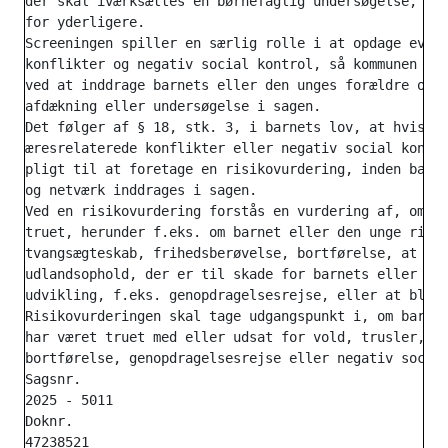
der skal iværksættes en børnefaglig undersøgelse, ell
for yderligere.

Screeningen spiller en særlig rolle i at opdage event
konflikter og negativ social kontrol, så kommunen kan
ved at inddrage barnets eller den unges forældre og n
afdækning eller undersøgelse i sagen.

Det følger af § 18, stk. 3, i barnets lov, at hvis de
æresrelaterede konflikter eller negativ social kontro
pligt til at foretage en risikovurdering, inden barne
og netværk inddrages i sagen.

Ved en risikovurdering forstås en vurdering af, om ba
truet, herunder f.eks. om barnet eller den unge risik
tvangsægteskab, frihedsberøvelse, bortførelse, at bli
udlandsophold, der er til skade for barnets eller den
udvikling, f.eks. genopdragelsesrejse, eller at blive
Risikovurderingen skal tage udgangspunkt i, om barnet
har været truet med eller udsat for vold, trusler, fo
bortførelse, genopdragelsesrejse eller negativ social
Sagsnr.

2025 - 5011

Doknr.

47238521
