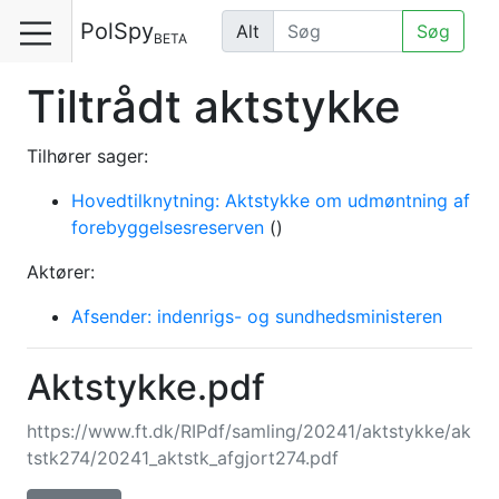
PolSpy
Alt
Søg
BETA
Tiltrådt aktstykke
Tilhører sager:
Hovedtilknytning: Aktstykke om udmøntning af
forebyggelsesreserven
()
Aktører:
Afsender: indenrigs- og sundhedsministeren
Aktstykke.pdf
https://www.ft.dk/RIPdf/samling/20241/aktstykke/ak
tstk274/20241_aktstk_afgjort274.pdf