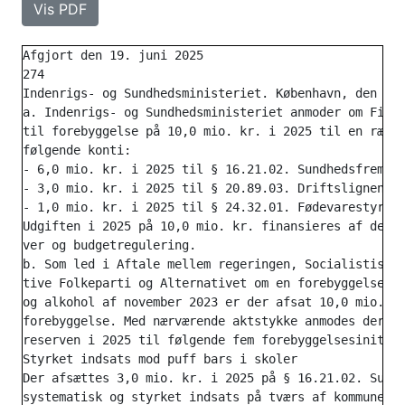
Vis PDF
Afgjort den 19. juni 2025

274

Indenrigs- og Sundhedsministeriet. København, den 11.
a. Indenrigs- og Sundhedsministeriet anmoder om Finan
til forebyggelse på 10,0 mio. kr. i 2025 til en række
følgende konti:

- 6,0 mio. kr. i 2025 til § 16.21.02. Sundhedsfremme 
- 3,0 mio. kr. i 2025 til § 20.89.03. Driftslignende 
- 1,0 mio. kr. i 2025 til § 24.32.01. Fødevarestyrels
Udgiften i 2025 på 10,0 mio. kr. finansieres af de på
ver og budgetregulering.

b. Som led i Aftale mellem regeringen, Socialistisk F
tive Folkeparti og Alternativet om en forebyggelsespl
og alkohol af november 2023 er der afsat 10,0 mio. kr
forebyggelse. Med nærværende aktstykke anmodes der om
reserven i 2025 til følgende fem forebyggelsesinitiat
Styrket indsats mod puff bars i skoler

Der afsættes 3,0 mio. kr. i 2025 på § 16.21.02. Sundh
systematisk og styrket indsats på tværs af kommunerne