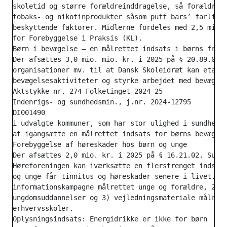
skoletid og større forældreinddragelse, så forældre i
tobaks- og nikotinprodukter såsom puff bars’ farlighe
beskyttende faktorer. Midlerne fordeles med 2,5 mio. 
for Forebyggelse i Praksis (KL).

Børn i bevægelse – en målrettet indsats i børns friti
Der afsættes 3,0 mio. mio. kr. i 2025 på § 20.89.03. 
organisationer mv. til at Dansk Skoleidræt kan etable
bevægelsesaktiviteter og styrke arbejdet med bevægels
Aktstykke nr. 274 Folketinget 2024-25

Indenrigs- og sundhedsmin., j.nr. 2024-12795

DI001490

i udvalgte kommuner, som har stor ulighed i sundhed o
at igangsætte en målrettet indsats for børns bevægels
Forebyggelse af høreskader hos børn og unge

Der afsættes 2,0 mio. kr. i 2025 på § 16.21.02. Sundh
Høreforeningen kan iværksætte en flerstrenget indsats
og unge får tinnitus og høreskader senere i livet. De
informationskampagne målrettet unge og forældre, 2) u
ungdomsuddannelser og 3) vejledningsmateriale målrett
erhvervsskoler.

Oplysningsindsats: Energidrikke er ikke for børn
