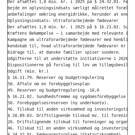
Der afsættes 1,0 mio. kr. i 2025 på § 24.32.01. Fødev
bejde en oplysningsindsats særligt målrettet forældre
anbefalinger omkring energidrikke, herunder at energi
Oplysningsindsats: Ultraforarbejdede fødevarer

Der afsættes 1,0 mio. kr. i 2025 på § 16.21.02. Sundh
Kræftens Bekæmpelse – i samarbejde med relevante inte
kampagne om ultraforarbejdede fødevarer med henblik p
kendskab til, hvad ultraforarbejdede fødevarer er – o
bidrage til, at danske familier spiser sundere.

Udgifterne til at understøtte initiativerne i 2026-20
Dispositionerne på forslag til lov om tillægsbevillin
Udgift (mio. kr.)

§ 16.11.79. Reserver og budgetregulering

50. Aftale om en forebyggelsesplan

49. Reserver og budgetregulering -10,0

§ 16.21.02. Sundhedsfremme og sygdomsforebyggelse (Re
50. Forebyggelsesreserven (ny underkonto).

46. Tilskud til anden virksomhed og investeringstilsk
§ 20.89.03. Driftslignende tilskud mv. til foreninger
20. Driftslignende tilskud til foreninger og organisa
46. Tilskud til en anden virksomhed og investeringsti
§ 24.32.01. Fødevarestyrelsen (Statsvirksomhed)
