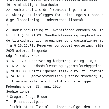
10. Almindelig virksomheder

22. Andre ordinære driftsomkostninger 1,0

c. Aktstykket forelægges for Folketingets Finansudval
dige finansiering i indeværende finansår.

2

e. Under henvisning til ovenstående anmodes om Finans
kr. til § 16.21.02. Sundhedsfremme og sygdomsforebygg
de tilskud mv. til foreninger og organisationer mv. o
fra § 16.11.79. Reserver og budgetregulering, således
2025 opføres følgende:

Udgift (mio. kr.)

§ 16.11.79. Reserver og budgetregulering -10,0

§ 16.21.02. Sundhedsfremme og sygdomsforebyggelse (Re
§ 20.89.03. Driftslignende tilskud mv. til foreninger
§ 24.32.01. Fødevarestyrelsen (Statsvirksomhed) 1,0

f. Finansministeriets tilslutning foreligger.

København, den 11. juni 2025

Sophie Løhde

/ Gregers Dröge Bruun

Til Finansudvalget.

Tiltrådt af et flertal i Finansudvalget den 19-06-202