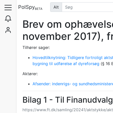
PolSpy
Alt
BETA
Brev om ophævelse 
november 2017), f
Tilhører sager:
Hovedtilknytning: Tidligere fortroligt a
bygning til udførelse af dyreforsøg
(§ 16 B
Aktører:
Afsender: indenrigs- og sundhedsminister
Bilag 1 - Til Finanudva
https://www.ft.dk/samling/20241/aktstykke/akt