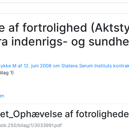
af fortrolighed (Aktsty
ra indenrigs- og sundh
ktstykke M af 12. juni 2008 om Statens Serum Instituts kon
ilag 1)
en
lget_Ophævelse af fotrolighede
stk.250/bilag/1/3033991.pdf