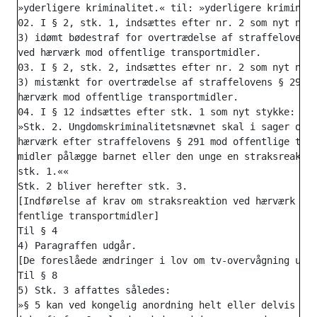
»yderligere kriminalitet.« til: »yderligere kriminali
02. I § 2, stk. 1, indsættes efter nr. 2 som nyt numm
3) idømt bødestraf for overtrædelse af straffelovens 
ved hærværk mod offentlige transportmidler.

03. I § 2, stk. 2, indsættes efter nr. 2 som nyt numm
3) mistænkt for overtrædelse af straffelovens § 291 v
hærværk mod offentlige transportmidler.

04. I § 12 indsættes efter stk. 1 som nyt stykke:

»Stk. 2. Ungdomskriminalitetsnævnet skal i sager om

hærværk efter straffelovens § 291 mod offentlige tran
midler pålægge barnet eller den unge en straksreaktio
stk. 1.««

Stk. 2 bliver herefter stk. 3.

[Indførelse af krav om straksreaktion ved hærværk mod
fentlige transportmidler]

Til § 4

4) Paragraffen udgår.

[De foreslåede ændringer i lov om tv-overvågning udgå
Til § 8

5) Stk. 3 affattes således:

»§ 5 kan ved kongelig anordning helt eller delvis sæt