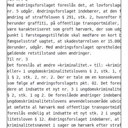
Med ændringsforslaget foreslås det, at lovforslagets 
nr. 5 udgår. Ændringsforslaget indebærer, at den fore
ændring af straffeloven § 291, stk. 2, hvorefter hærv
herunder graffiti, på offentlige transportmidler, fre
være karakteriseret som groft hærværk, der som udgang
punkt i førstegangstilfælde skal medføre en kort beti
fængselsstraf uagtet, at skadestørrelsen er 15.000 kr
derunder, udgår. Med ændringsforslaget opretholdes de
gældende retstilstand uden ændringer.

Til nr. 3

Det foreslås at ændre »kriminalitet.« til: »kriminali
eller« i ungdomskriminalitetslovens § 2, stk. 1, nr. 
i § 2, stk. 2, nr. 2. Der er tale om en konsekvensænd
som følge af ændringsforslagets pkt. 02. Det foreslås
dere at indsætte et nyt nr. 3 i ungdomskriminalitetsl
§ 2, stk. 1 og 2. De foreslåede ændringer indebærer, 
ungdomskriminalitetslovens anvendelsesområde udvides 
at omfatte al hærværk mod offentlige transportmidler.
foreslås endelig at indsætte et nyt stk. 2 i ungdomsk
litetsloven § 12. Ændringsforslaget indebærer, at Ung
kriminalitetsnævnet i sager om hærværk efter straffel