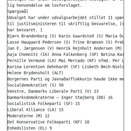
lig henvendelse om lovforslaget.

Spørgsmål

Udvalget har under udvalgsarbejdet stillet 11 spørgsm
til justitsministeren til skriftlig besvarelse, [som 
har besvaret. ]

Bjørn Brandenborg (S) Karin Gaardsted (S) Maria Durhu
Lasse Haugaard Pedersen (S) Trine Bramsen (S) Preben 
Jan E. Jørgensen (V) Henrik Rejnholt Andersen (M) Nan
Aaja Chemnitz (IA) Anna Falkenberg (SP) Betina Kastbj
Pernille Vermund (LA) Mai Mercado (KF) nfmd. Per Lars
Karina Lorentzen Dehnhardt (SF) Lisbeth Bech-Nielsen 
Helene Brydensholt (ALT)

Borgernes Parti og Javnaðarflokkurin havde ikke medle
Socialdemokratiet (S) 50

Venstre, Danmarks Liberale Parti (V) 23

Danmarksdemokraterne – Inger Støjberg (DD) 16

Socialistisk Folkeparti (SF) 15

Liberal Alliance (LA) 15

Moderaterne (M) 12

Det Konservative Folkeparti (KF) 10

Enhedslisten (EL) 9
