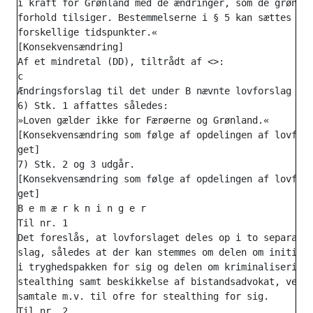
i kraft for Grønland med de ændringer, som de grønlan
forhold tilsiger. Bestemmelserne i § 5 kan sættes i k
forskellige tidspunkter.«

[Konsekvensændring]

Af et mindretal (DD), tiltrådt af <>:

c

Ændringsforslag til det under B nævnte lovforslag

6) Stk. 1 affattes således:

»Loven gælder ikke for Færøerne og Grønland.«

[Konsekvensændring som følge af opdelingen af lovfors
get]

7) Stk. 2 og 3 udgår.

[Konsekvensændring som følge af opdelingen af lovfors
get]

B e m æ r k n i n g e r

Til nr. 1

Det foreslås, at lovforslaget deles op i to separate 
slag, således at der kan stemmes om delen om initiati
i tryghedspakken for sig og delen om kriminalisering 
stealthing samt beskikkelse af bistandsadvokat, veder
samtale m.v. til ofre for stealthing for sig.

Til nr. 2
