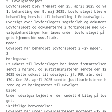
5. Udvalgsarbejdet

Lovforslaget blev fremsat den 25. april 2025 og var t
1. behandling den 9. maj 2025. Lovforslaget blev efte
behandling henvist til behandling i Retsudvalget.

Oversigt over lovforslagets sagsforløb og dokumenter

Lovforslaget og dokumenterne i forbindelse med ud-

valgsbehandlingen kan læses under lovforslaget på Fol
gets hjemmeside www.ft.dk.

Møder

Udvalget har behandlet lovforslaget i <2> møder.

2

Høringssvar

Et udkast til lovforslaget har inden fremsættelsen væ
sendt i høring, og justitsministeren sendte den 12. m
2025 dette udkast til udvalget, jf. REU alm. del – bi
170. Den 28. april 2025 sendte justitsministeren høri
rene og et høringsnotat til udvalget.

Bilag

Under udvalgsarbejdet er der omdelt 6 bilag på lovfor
get.

Skriftlige henvendelser

Udvalget har under udvalgsarbejdet modtaget <1> skrif