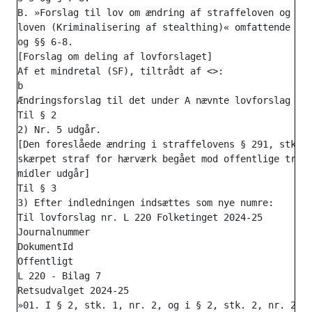
B. »Forslag til lov om ændring af straffeloven og ret
loven (Kriminalisering af stealthing)« omfattende § 2
og §§ 6-8.

[Forslag om deling af lovforslaget]

Af et mindretal (SF), tiltrådt af <>:

b

Ændringsforslag til det under A nævnte lovforslag

Til § 2

2) Nr. 5 udgår.

[Den foreslåede ændring i straffelovens § 291, stk. 2
skærpet straf for hærværk begået mod offentlige trans
midler udgår]

Til § 3

3) Efter indledningen indsættes som nye numre:

Til lovforslag nr. L 220 Folketinget 2024-25

Journalnummer

DokumentId

Offentligt

L 220 - Bilag 7

Retsudvalget 2024-25

»01. I § 2, stk. 1, nr. 2, og i § 2, stk. 2, nr. 2, æ