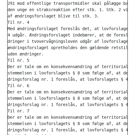
291 mod offentlige transportmidler skal pålægge barne
den unge en straksreaktion efter stk. 1. Stk. 2 vil s
af ændringsforslaget blive til stk. 3.

Til nr. 4

Med ændringsforslaget foreslås det, at lovforslagets 
4 udgår. Ændringsforslaget indebærer, at de foreslåed
dringer i tvovervågningsloven udgår af lovforslaget. 
ændringsforslaget opretholdes den gældende retstilsta
uden ændringer.

Til nr. 5

Der er tale om en konsekvensændring af territorialbe-
stemmelsen i lovforslagets § 8 som følge af, at det i
dringsforslag nr. 1 foreslås, at lovforslagets § 4 ud
Til nr. 6

Der er tale om en konsekvensændring af territorialbe-
stemmelsen i lovforslagets § 8 som følge af, at det i
dringsforslag nr. 1 foreslås, at lovforslagets § 4 ud
Til nr. 7

Der er tale om en konsekvensændring af territorialbe-
stemmelsen i lovforslagets § 8 som følge af, at det i
dringsforslag nr. 1 foreslås, at lovforslagets § 4 ud