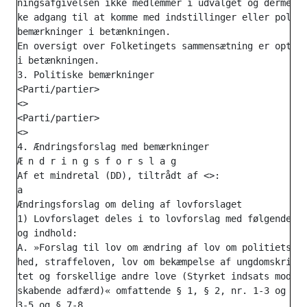
ningsafgivelsen ikke medlemmer i udvalget og dermed i
ke adgang til at komme med indstillinger eller politi
bemærkninger i betænkningen.

En oversigt over Folketingets sammensætning er optryk
i betænkningen.

3. Politiske bemærkninger

<Parti/partier>

<>

<Parti/partier>

<>

4. Ændringsforslag med bemærkninger

Æ n d r i n g s f o r s l a g

Af et mindretal (DD), tiltrådt af <>:

a

Ændringsforslag om deling af lovforslaget

1) Lovforslaget deles i to lovforslag med følgende ti
og indhold:

A. »Forslag til lov om ændring af lov om politiets vi
hed, straffeloven, lov om bekæmpelse af ungdomskrimin
tet og forskellige andre love (Styrket indsats mod ut
skabende adfærd)« omfattende § 1, § 2, nr. 1-3 og nr.
3-5 og § 7-8.
