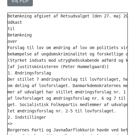
Vis PDF
Betænkning afgivet af Retsudvalget [den 27. maj 2025]
Udkast

til

Betænkning

over

Forslag til lov om ændring af lov om politiets virkso
bekæmpelse af ungdomskriminalitet og forskellige andr
(Styrket indsats mod utryghedsskabende adfærd og krim
[af justitsministeren (Peter Hummelgaard)]

1. Ændringsforslag

Der stillet 7 ændringsforslag til lovforslaget, herun
om deling af lovforslaget. Danmarkdemokraternes medle
mer af udvalget har stillet ændringsforslag nr. 1 om 
af lovforslaget og ændringsforslag nr. 6 og 7 til lov
get. Socialistisk Folkepartis medlemmer af udvalget h
let ændringsforslag nr. 2-5 til lovforslaget.

2. Indstillinger

<>

Borgernes Parti og Javnaðarflokkurin havde ved betænk