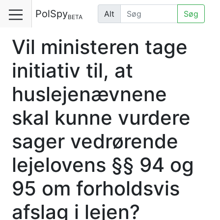
PolSpy
Alt
Søg
BETA
Vil ministeren tage
initiativ til, at
huslejenævnene
skal kunne vurdere
sager vedrørende
lejelovens §§ 94 og
95 om forholdsvis
afslag i lejen?