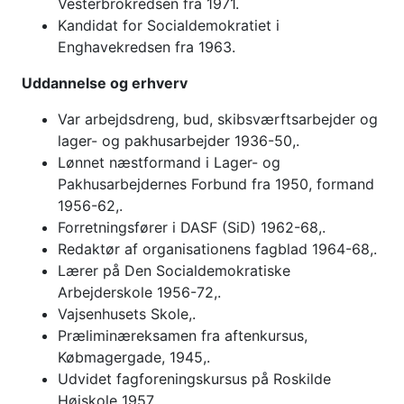
Vesterbrokredsen fra 1971.
Kandidat for Socialdemokratiet i
Enghavekredsen fra 1963.
Uddannelse og erhverv
Var arbejdsdreng, bud, skibsværftsarbejder og
lager- og pakhusarbejder 1936-50,.
Lønnet næstformand i Lager- og
Pakhusarbejdernes Forbund fra 1950, formand
1956-62,.
Forretningsfører i DASF (SiD) 1962-68,.
Redaktør af organisationens fagblad 1964-68,.
Lærer på Den Socialdemokratiske
Arbejderskole 1956-72,.
Vajsenhusets Skole,.
Præliminæreksamen fra aftenkursus,
Købmagergade, 1945,.
Udvidet fagforeningskursus på Roskilde
Højskole 1957,.