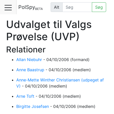
PolSpy
Alt
Søg
BETA
Udvalget til Valgs
Prøvelse
(UVP)
Relationer
Allan Niebuhr
-
04/10/2006
(formand)
Anne Baastrup
-
04/10/2006
(medlem)
Anne-Mette Winther Christiansen (udpeget af
V)
-
04/10/2006
(medlem)
Arne Toft
-
04/10/2006
(medlem)
Birgitte Josefsen
-
04/10/2006
(medlem)