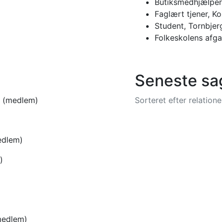
Butiksmedhjælper
Faglært tjener, K
Student, Tornbje
Folkeskolens afg
Seneste sa
-
(medlem)
Sorteret efter relatio
edlem)
)
medlem)