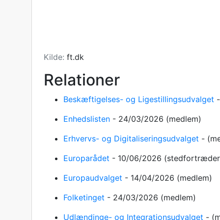
Kilde:
ft.dk
Relationer
Beskæftigelses- og Ligestillingsudvalget
Enhedslisten
-
24/03/2026
(medlem)
Erhvervs- og Digitaliseringsudvalget
-
(m
Europarådet
-
10/06/2026
(stedfortræder
Europaudvalget
-
14/04/2026
(medlem)
Folketinget
-
24/03/2026
(medlem)
Udlændinge- og Integrationsudvalget
-
(