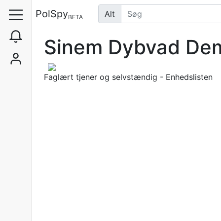
PolSpy
Alt
BETA
Sinem Dybvad De
Faglært tjener og selvstændig - Enhedslisten