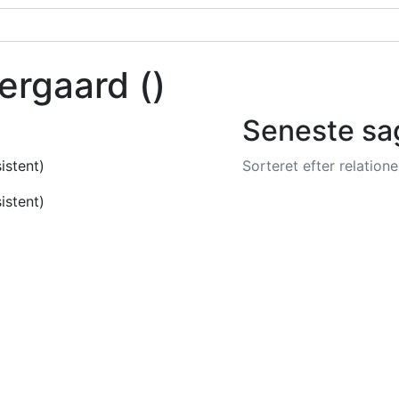
tergaard
()
Seneste sa
istent)
Sorteret efter relatio
istent)