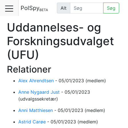
PolSpy
Alt
Søg
BETA
Uddannelses- og
Forskningsudvalget
(UFU)
Relationer
Alex Ahrendtsen
-
05/01/2023
(medlem)
Anne Nygaard Just
-
05/01/2023
(udvalgssekretær)
Anni Matthiesen
-
05/01/2023
(medlem)
Astrid Carøe
-
05/01/2023
(medlem)