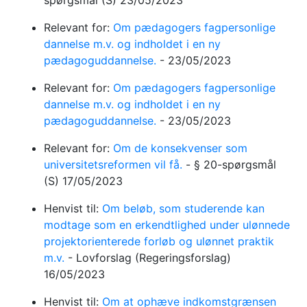
spørgsmål
(S)
23/05/2023
Relevant for:
Om pædagogers fagpersonlige
dannelse m.v. og indholdet i en ny
pædagoguddannelse.
-
23/05/2023
Relevant for:
Om pædagogers fagpersonlige
dannelse m.v. og indholdet i en ny
pædagoguddannelse.
-
23/05/2023
Relevant for:
Om de konsekvenser som
universitetsreformen vil få.
-
§ 20-spørgsmål
(S)
17/05/2023
Henvist til:
Om beløb, som studerende kan
modtage som en erkendtlighed under ulønnede
projektorienterede forløb og ulønnet praktik
m.v.
-
Lovforslag
(Regeringsforslag)
16/05/2023
Henvist til:
Om at ophæve indkomstgrænsen