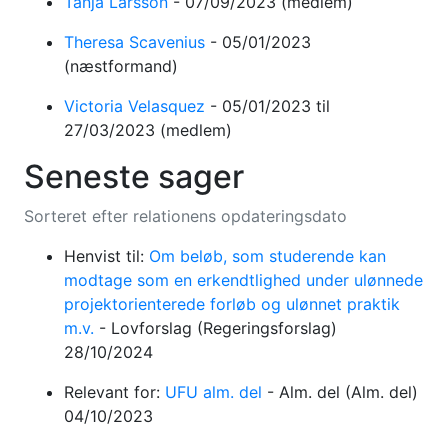
Tanja Larsson
-
07/09/2023
(medlem)
Theresa Scavenius
-
05/01/2023
(næstformand)
Victoria Velasquez
-
05/01/2023
til
27/03/2023
(medlem)
Seneste sager
Sorteret efter relationens opdateringsdato
Henvist til:
Om beløb, som studerende kan
modtage som en erkendtlighed under ulønnede
projektorienterede forløb og ulønnet praktik
m.v.
-
Lovforslag
(Regeringsforslag)
28/10/2024
Relevant for:
UFU alm. del
-
Alm. del
(Alm. del)
04/10/2023