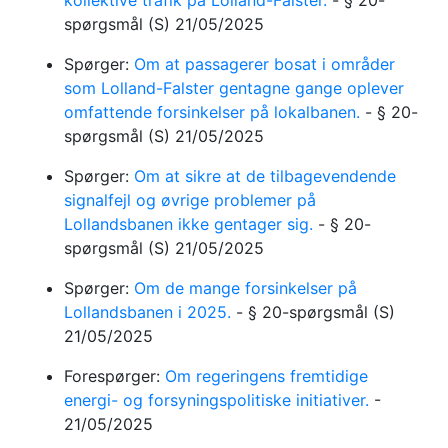
kollektive trafik på Lolland-Falster.
-
§ 20-
spørgsmål
(S)
21/05/2025
Spørger:
Om at passagerer bosat i områder
som Lolland-Falster gentagne gange oplever
omfattende forsinkelser på lokalbanen.
-
§ 20-
spørgsmål
(S)
21/05/2025
Spørger:
Om at sikre at de tilbagevendende
signalfejl og øvrige problemer på
Lollandsbanen ikke gentager sig.
-
§ 20-
spørgsmål
(S)
21/05/2025
Spørger:
Om de mange forsinkelser på
Lollandsbanen i 2025.
-
§ 20-spørgsmål
(S)
21/05/2025
Forespørger:
Om regeringens fremtidige
energi- og forsyningspolitiske initiativer.
-
21/05/2025