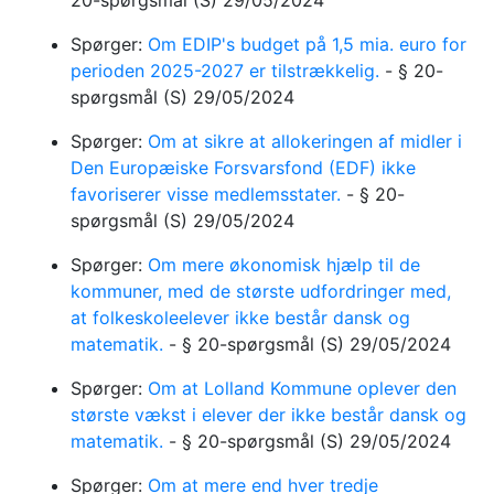
20-spørgsmål
(S)
29/05/2024
Spørger:
Om EDIP's budget på 1,5 mia. euro for
perioden 2025-2027 er tilstrækkelig.
-
§ 20-
spørgsmål
(S)
29/05/2024
Spørger:
Om at sikre at allokeringen af midler i
Den Europæiske Forsvarsfond (EDF) ikke
favoriserer visse medlemsstater.
-
§ 20-
spørgsmål
(S)
29/05/2024
Spørger:
Om mere økonomisk hjælp til de
kommuner, med de største udfordringer med,
at folkeskoleelever ikke består dansk og
matematik.
-
§ 20-spørgsmål
(S)
29/05/2024
Spørger:
Om at Lolland Kommune oplever den
største vækst i elever der ikke består dansk og
matematik.
-
§ 20-spørgsmål
(S)
29/05/2024
Spørger:
Om at mere end hver tredje