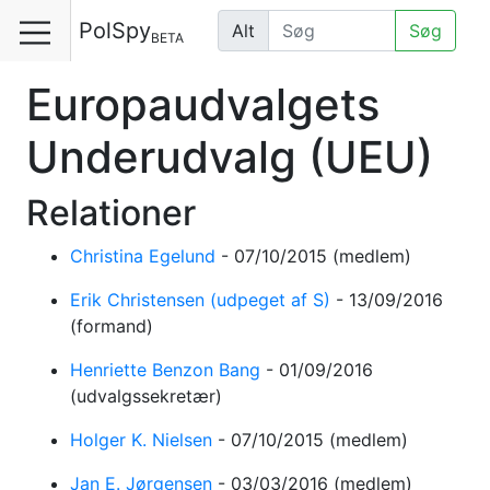
PolSpy
Alt
Søg
BETA
Europaudvalgets
Underudvalg
(UEU)
Relationer
Christina Egelund
-
07/10/2015
(medlem)
Erik Christensen (udpeget af S)
-
13/09/2016
(formand)
Henriette Benzon Bang
-
01/09/2016
(udvalgssekretær)
Holger K. Nielsen
-
07/10/2015
(medlem)
Jan E. Jørgensen
-
03/03/2016
(medlem)