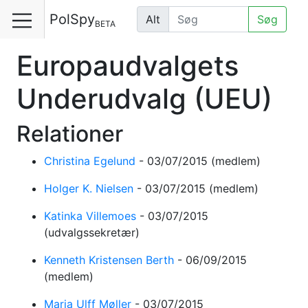
PolSpy
Alt
Søg
BETA
Europaudvalgets
Underudvalg
(UEU)
Relationer
Christina Egelund
-
03/07/2015
(medlem)
Holger K. Nielsen
-
03/07/2015
(medlem)
Katinka Villemoes
-
03/07/2015
(udvalgssekretær)
Kenneth Kristensen Berth
-
06/09/2015
(medlem)
Maria Ulff Møller
-
03/07/2015