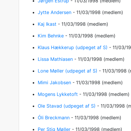
Jørgen Estrup
-
11/03/1998
(medlem)
Jytte Andersen
-
11/03/1998
(medlem)
Kaj Ikast
-
11/03/1998
(medlem)
Kim Behnke
-
11/03/1998
(medlem)
Klaus Hækkerup (udpeget af S)
-
11/03/1
Lissa Mathiasen
-
11/03/1998
(medlem)
Lone Møller (udpeget af S)
-
11/03/1998
(
Mimi Jakobsen
-
11/03/1998
(medlem)
Mogens Lykketoft
-
11/03/1998
(medlem)
Ole Stavad (udpeget af S)
-
11/03/1998
(
Óli Breckmann
-
11/03/1998
(medlem)
Per Stig Møller
-
11/03/1998
(medlem)