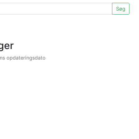
Søg
ger
nens opdateringsdato