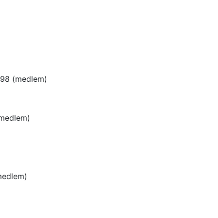
998
(medlem)
medlem)
medlem)