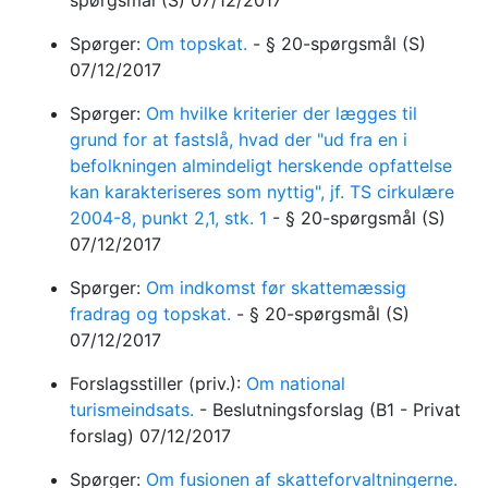
spørgsmål
(S)
07/12/2017
Spørger:
Om topskat.
-
§ 20-spørgsmål
(S)
07/12/2017
Spørger:
Om hvilke kriterier der lægges til
grund for at fastslå, hvad der "ud fra en i
befolkningen almindeligt herskende opfattelse
kan karakteriseres som nyttig", jf. TS cirkulære
2004-8, punkt 2,1, stk. 1
-
§ 20-spørgsmål
(S)
07/12/2017
Spørger:
Om indkomst før skattemæssig
fradrag og topskat.
-
§ 20-spørgsmål
(S)
07/12/2017
Forslagsstiller (priv.):
Om national
turismeindsats.
-
Beslutningsforslag
(B1 - Privat
forslag)
07/12/2017
Spørger:
Om fusionen af skatteforvaltningerne.