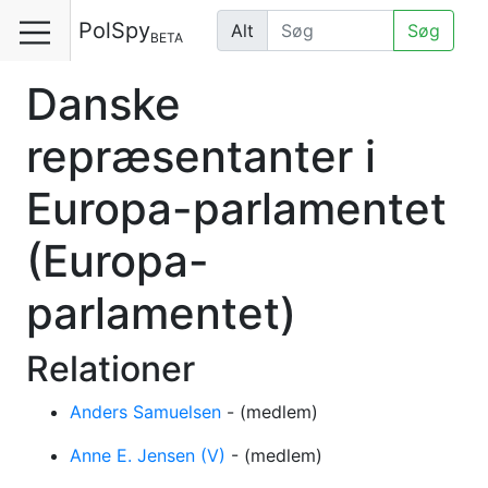
PolSpy
Alt
Søg
BETA
Danske
repræsentanter i
Europa-parlamentet
(Europa-
parlamentet)
Relationer
Anders Samuelsen
-
(medlem)
Anne E. Jensen (V)
-
(medlem)